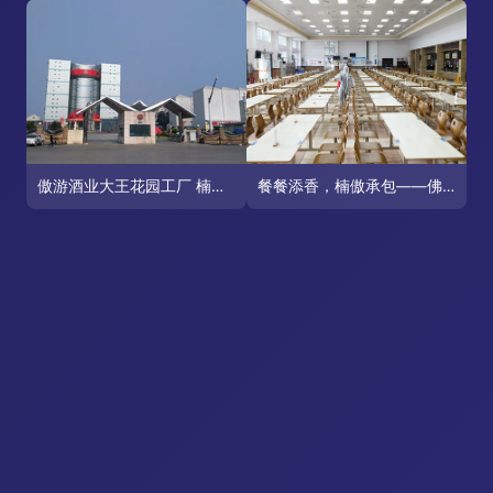
傲游酒业大王花园工厂 楠傲背后的匠心之旅
餐餐添香，楠傲承包——佛山三水工厂员工食堂的食材鲜味与品质承诺